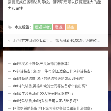
需要完成任务和达到等级，但转职后可以获得更强大的能
力和属性。
本文标签：
魔道学者,
魔道,
装备,
dnf阿甘左,dnf90版本平民剑神用什么称号?
御龙林钥匙,端游cf火麒麟获得方法?
dnf死灵术士装备,死灵法师武器推荐?
lol神话装备只能穿一件吗,剑圣适合出什么神话装备?
dnf装备熟练度,DNF的熟练等级是怎么划分的?
dnf斗气装备,英雄和魂骑士同等装备哪个输出高?
dnf最牛装备,dnf100大将军的武器排行?
dnf特殊装备,dnf特殊装备可以互相继承吗?
阿修罗辅助装备,地下城阿修罗各部位镶嵌什么徽章?