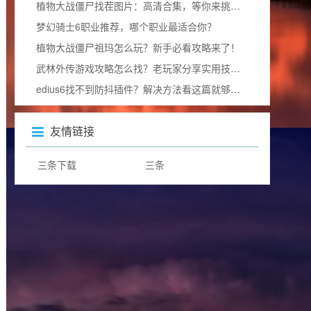
植物大战僵尸找茬图片：高清合集，等你来挑战眼力极限！
梦幻骑士6职业推荐，哪个职业最适合你？
植物大战僵尸祖玛怎么玩？新手必看攻略来了！
武林外传游戏攻略怎么找？老玩家分享实用技巧！
edius6找不到防抖插件？解决方法看这篇就够了！
友情链接
三条下载
三条