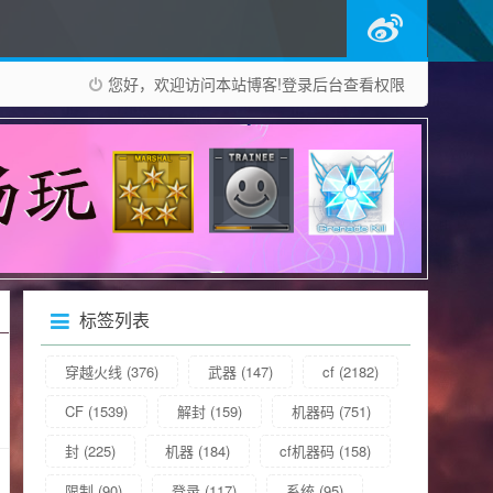
您好，欢迎访问本站博客!
登录后台
查看权限
标签列表
穿越火线
(376)
武器
(147)
cf
(2182)
CF
(1539)
解封
(159)
机器码
(751)
封
(225)
机器
(184)
cf机器码
(158)
限制
(90)
登录
(117)
系统
(95)