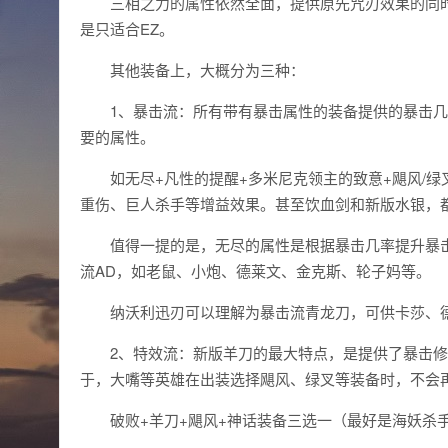
三相之力的属性依然全面，提供原先咒刃效果的同时
是只适合EZ。
其他装备上，大概分为三种：
1、暴击流：所有带有暴击属性的装备提供的暴击几
要的属性。
如无尽+凡性的提醒+多米尼克领主的致意+飓风/
重伤、巨人杀手等增益效果。甚至饮血剑和新版水银，
值得一提的是，无尽的属性是根据暴击几率提升暴
流AD，如老鼠、小炮、德莱文、金克斯、轮子妈等。
纳沃利迅刃可以理解为暴击流青龙刀，可供卡莎、
2、特效流：新版羊刀的最大特点，是提供了暴击
于，大嘴等英雄在出装选择飓风、绿叉等装备时，不会
破败+羊刀+飓风+神话装备三选一（最好是海妖杀