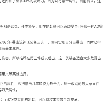
还附加了至多30%的攻击力。因为没有暴击属性，目前看来，还
率都是20%，种类繁多，现在的装备可以兼顾暴击+任意一种AD需
绿叉/火炮+暴击流神话装备三选一，便可实现百分百暴击，同时获得
都有暴击属性。
击伤害，所以推荐在第三件或以后出。这一类装备适合大多数暴击
德莱文等英雄选择。
修正的属性，即把暴击几率转换为攻击力，这一改动的最大意义在
再浪费属性。
手）+水银或其他的出装，可以将攻击特效全部拉满。