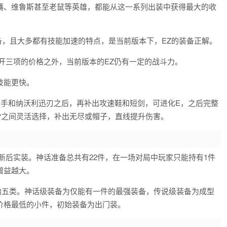
嘴、维鲁斯甚至老鼠等英雄，都能从这一系列出装中获得最大的收
备，且大多都有技能加速的特点，是当前版本下，EZ的装备正解。
，抛开三项的价格之外，当前版本的EZ仍有一定的战斗力。
技能更快。
妖杀手和纳沃利迅刃之后，再补出攻速鞋和短剑，可进化E，之后完整
P之间灵活选择，补出无尽或帽子，直线提升伤害。
本更新后实装。神话准备总共有22件，在一场对局中玩家只能持有1件
增益越大。
始五类。神话级装备为仅能有一件的最强装备，传说级装备为成型
价格最低的小件，初始装备为出门装。