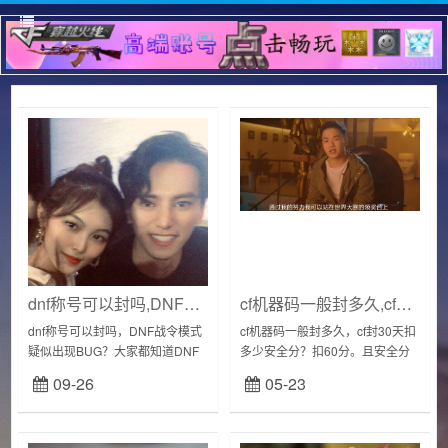
dnf称号可以封吗,DNF战令模式疑似出现BUG?
cf机器码一般封多久,cf封30天扣多少安全分
dnf称号可以封吗，DNF战令模式
cf机器码一般封多久，cf封30天扣
疑似出现BUG？大家都知道DNF
多少安全分？扣60分。且安全分
一直都流传着这么一句至理名
低于90分不能参与排位。cf若检测
09-26
05-23
言，挂可以开，但是BUG千万不
到违规行为，不仅会受到游戏处
能碰，这说明了碰BUG的严重性
罚，还会扣安全分，视情节轻重
比比开挂...
给予...