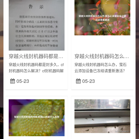
穿越火线封机器码都是封多久,cf封机器码怎么解决
穿越火线封机器码怎么办,萤石云添加设备已冻结请重新激活
穿越火线封机器码都是封多久，cf
穿越火线封机器码怎么办，萤石
封机器码怎么解决？cf封机器码解
云添加设备已冻结请重新激活？
决方法如下：vv机器码一般只是
答:萤石云添加设备已冻结要重新
05-23
05-23
算网卡码，直接更换网卡或使用
激活。第一步：先判断设备的版
软件修改网卡MAC即可解决；机
本，海康录像机接入萤石云平台
器码指的...
是有版本要求的，要...