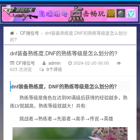
CF排位号
dnf装备熟练度,DNF的熟练等级是怎么划分
>
>
的?
dnf装备熟练度,DNF的熟练等级是怎么划分的?
CF排位号
admin
2024-02-20 06:00
623 次浏览
0个评论
dnf装备熟练度，DNF的熟练等级是怎么划分的？
熟练等级是角色在达到90满级后获得的经验越多，熟
练LV就越高，熟练等级就越大！共有:
挑战者→熟练者→先驱者→高手→传说→英雄