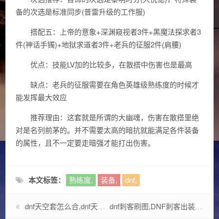
备的次选是标准同步(普雷升级的工作服)
搭配五：上帝的意象+深渊窥视者3件+黑魔法探求者3
件(神话手镯)+地狱求道者3件+老兵的征服2件(肩腰)
优点：技能LV加的比较多，在散搭中伤害也是最高
缺点：老兵的征服需要在角色英雄级熟练度的时候才
能发挥最大效应
推荐理由：这套就是所谓的大幽魂，伤害在散搭里绝
对是名列前茅的。并不需要太高的暗抗就能满足各件装备
的属性，且不一定要走暗强才能打出伤害。
本文标签：
熟练度,
装备,
dnf,
dnf天空套怎么合,dnf天空套怎么弄?
dnf刺客刷图,DNF刺客出装?