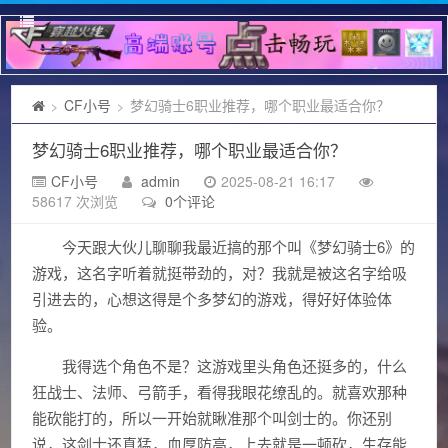
CF小号
梦幻骑士6职业推荐，哪个职业最适合你？
>
>
梦幻骑士6职业推荐，哪个职业最适合你？
CF小号
admin
2025-08-21 16:17
58617 次浏览
0个评论
今天跟大伙儿聊聊我最近搞的那个叫《梦幻骑士6》的
游戏，这名字听着就挺带劲的，对？我就是被这名字给吸
引进去的，心想这得是个多梦幻的游戏，得好好体验体
验。
我得选个角色不是？这游戏里头角色还挺多的，什么
狂战士、法师、弓箭手，看得我眼花缭乱的。就喜欢那种
能砍能打的，所以一开始就瞅准那个叫剑士的。你还别
说，这剑士还真猛，血厚防高，上去就是一顿砍，生存能