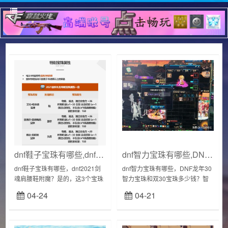
dnf鞋子宝珠有哪些,dnf2021剑魂肩腰鞋附魔
dnf智力宝珠有哪些,DNF龙年30智力宝珠和双30宝珠多少钱
dnf鞋子宝珠有哪些，dnf2021剑
dnf智力宝珠有哪些，DNF龙年30
魂肩腰鞋附魔？是的，这3个宝珠
智力宝珠和双30宝珠多少钱？智
附魔是最麻烦的，好的宝珠只有
力:有押金450w到600w,每押金
04-24
04-21
在春节套和国庆套里面才会出现
300w到450w双:有押金600w到
DNF玩家推测春节礼包？谢谢邀
800w,没有45...
请！D...