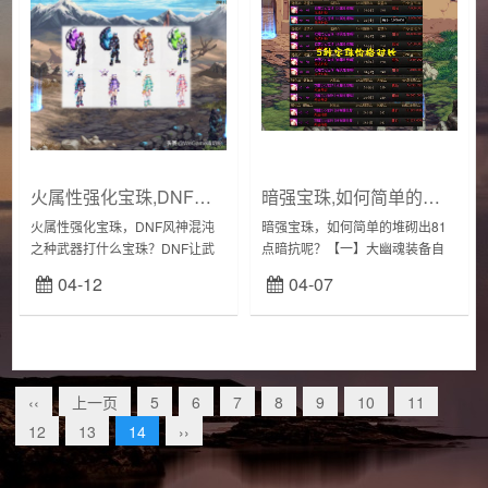
火属性强化宝珠,DNF风神混沌之种武器打什么宝珠
暗强宝珠,如何简单的堆砌出81点暗抗呢
火属性强化宝珠，DNF风神混沌
暗强宝珠，如何简单的堆砌出81
之种武器打什么宝珠？DNF让武
点暗抗呢？【一】大幽魂装备自
器变成火属性攻击只有附魔和使
带暗抗一件大幽魂装备自带5点暗
04-12
04-07
用药剂的方法。药剂使用火蜥蜴
抗，一件大幽魂神话装备自带10
药剂，可以让武器暂时变为火属
点暗抗，所以，不同的大幽魂搭
性攻击。附魔使用...
配，就有40-...
‹‹
上一页
5
6
7
8
9
10
11
12
13
14
››