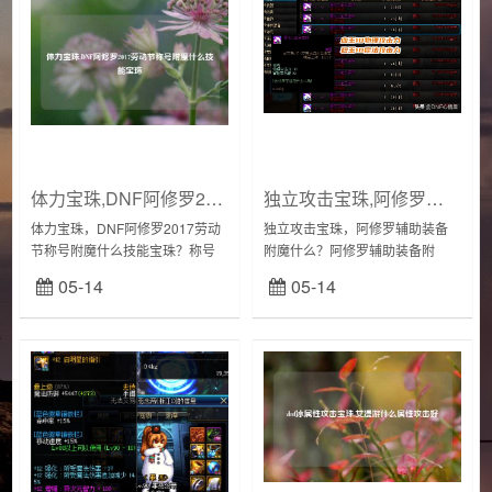
体力宝珠,DNF阿修罗2017劳动节称号附魔什么技能宝珠
独立攻击宝珠,阿修罗辅助装备附魔什么
体力宝珠，DNF阿修罗2017劳动
独立攻击宝珠，阿修罗辅助装备
节称号附魔什么技能宝珠？称号
附魔什么？阿修罗辅助装备附
宝珠史莱姆王的宝珠—硬直+20，
魔：武器：单属性强化(最高15)、
05-14
05-14
僵直度+20卡姆拉的宝珠—
全属性强化(最高13)上衣：智力
HP+150，MP+150地狱哥布林直
+独立攻击力(最高70+40)下装：
升...
智力...