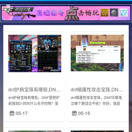
dnf护肩宝珠有哪些,DNF里把护肩强到21的叫什么名字的啊
dnf暗属性攻击宝珠,DNF红眼鬼泣哪个更适合平民
dnf护肩宝珠有哪些，DNF里把护
dnf暗属性攻击宝珠，DNF红眼鬼
肩强到21的叫什么名字的啊？虽
泣哪个更适合平民？你好，我是
然光兵是要优先等级，但是你护
笑报君，十年dnf老玩家，专业为
05-17
05-15
肩打上技能宝珠可以空出一个位
你解答各类dnf问题。关于dnf红眼
置穿绿字呀而且75四维和23魔攻
和鬼泣哪个更适合平民玩家，这
差不太多...
里...