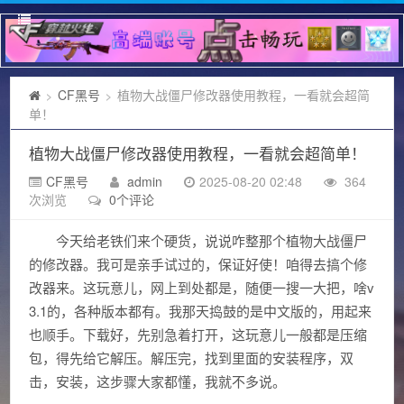
CF黑号
植物大战僵尸修改器使用教程，一看就会超简
>
>
单！
植物大战僵尸修改器使用教程，一看就会超简单！
CF黑号
admin
2025-08-20 02:48
364
次浏览
0个评论
今天给老铁们来个硬货，说说咋整那个植物大战僵尸
的修改器。我可是亲手试过的，保证好使！咱得去搞个修
改器来。这玩意儿，网上到处都是，随便一搜一大把，啥v
3.1的，各种版本都有。我那天捣鼓的是中文版的，用起来
也顺手。下载好，先别急着打开，这玩意儿一般都是压缩
包，得先给它解压。解压完，找到里面的安装程序，双
击，安装，这步骤大家都懂，我就不多说。