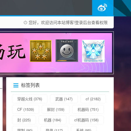
您好，欢迎访问本站博客!
登录后台
查看权限
标签列表
穿越火线
(376)
武器
(147)
cf
(2182)
CF
(1539)
解封
(159)
机器码
(751)
封
(225)
机器
(184)
cf机器码
(158)
限制
(90)
登录
(117)
系统
(95)