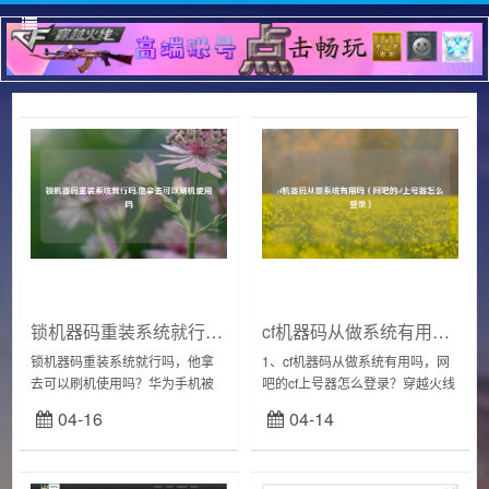
锁机器码重装系统就行吗,他拿去可以刷机使用吗
cf机器码从做系统有用吗（网吧的cf上号器怎么登录）
锁机器码重装系统就行吗，他拿
1、cf机器码从做系统有用吗，网
去可以刷机使用吗？华为手机被
吧的cf上号器怎么登录？穿越火线
偷，远程锁定了，还是可以被刷
用上号器登录的方法第一步：1.先
04-16
04-14
机使用的。别以为锁定就好了，
打开游戏客户端。2.再打开上号
软件是需要靠硬件支撑的，就跟
器。；第二步：复制你的解锁码
电脑一样，无论怎么中...
然后点...