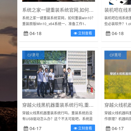
系统之家一键重装系统官网,如何重装win10
系统之家一键重装系统官网，如何重装win10？
装机吧在线系统
重装原版Win10_x64系统一、准备工作1、
些必装软件？1.of
Win10系统镜像文件（如图
办公方面非常强
04-18
04-18
立刻查看
cn_windows_10_mult...
用到office办公...
CF黑号
CF黑号
穿越火线黑机器重装系统行吗,重装系统后没有USB驱动怎么办
穿越火线黑机器重装系统行吗，重装系统后没
穿越火线机器码
有USB驱动怎么办？这个不太可能吧，系统是
作原理？机器码
自带的呀，即使是纯净版也是带有的，建议尝
列加密、散列形
04-17
04-17
立刻查看
试以下操作：1、USB设备插拔和更换U...
都有一个无法修改