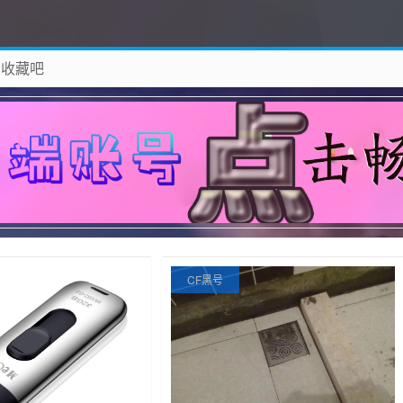
 收藏吧
除！
CF黑号