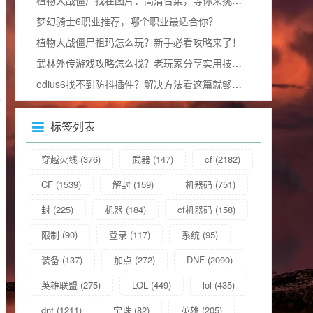
梦幻骑士6职业推荐，哪个职业最适合你？
植物大战僵尸祖玛怎么玩？新手必看攻略来了！
武林外传游戏攻略怎么找？老玩家分享实用技巧！
edius6找不到防抖插件？解决方法看这篇就够了！
标签列表
穿越火线
(376)
武器
(147)
cf
(2182)
CF
(1539)
解封
(159)
机器码
(751)
封
(225)
机器
(184)
cf机器码
(158)
限制
(90)
登录
(117)
系统
(95)
装备
(137)
加点
(272)
DNF
(2090)
英雄联盟
(275)
LOL
(449)
lol
(435)
dnf
(1211)
宝珠
(82)
英雄
(205)