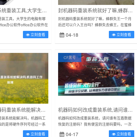
装机吧在线系统重装工具,大学生的电脑有哪些必装软件
封机器码重装系统就好了嘛,蜂群失王一个月后还可以介入王台吗
重装工具，大学生的电脑有哪
封机器码重装系统就好了嘛，蜂群失王一个月
fice办公软件office办公软件在
后还可以介入王台吗？蜂群失去蜂王，在蜜蜂
大,且在学校参加一些活动是会
养殖中是常有的事，蜂群失去蜂王后，养蜂人
04-18
立刻查看
立刻查看
一般给蜂群介绍蜂王、王台或者将蜂群合并到...
CF黑号
穿越火线机器码重装系统能解决吗,机器码工作原理
机器码如何改成重装系统,请问谁有互盾数据恢复的注册码
重装系统能解决吗，机器码工
机器码如何改成重装系统，请问谁有互盾数据
指的是将硬件序列号经过一系
恢复的注册码？我有便宜的注册码要吗，一次
成的一串序列号。硬盘，CPU
性永久免费。支持多种设备支持硬盘、U盘、移
04-17
立刻查看
立刻查看
的识别码。网卡的MAC...
动硬盘、SD卡、内存卡、相机卡、手机卡...