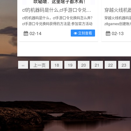
cf的机器码是什么,cf手游口令兑换码怎么弄
cf的机器码是什么，cf手游口令兑换码怎么弄？
穿越火线机器码
cf手游口令兑换码获得的方法是:参加官方活动
z8games创
有机会获得cdk兑换码。到穿越火线官网可以获
取电脑机器码的
02-14
02-13
立刻查看
得一些cdk礼包兑换码。c...
系统也没用，可能
‹‹
上一页
18
19
20
21
22
23