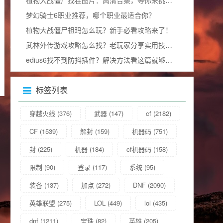
梦幻骑士6职业推荐，哪个职业最适合你？
植物大战僵尸祖玛怎么玩？新手必看攻略来了！
武林外传游戏攻略怎么找？老玩家分享实用技巧！
edius6找不到防抖插件？解决方法看这篇就够了！
标签列表
穿越火线
(376)
武器
(147)
cf
(2182)
CF
(1539)
解封
(159)
机器码
(751)
封
(225)
机器
(184)
cf机器码
(158)
限制
(90)
登录
(117)
系统
(95)
装备
(137)
加点
(272)
DNF
(2090)
英雄联盟
(275)
LOL
(449)
lol
(435)
dnf
(1211)
宝珠
(82)
英雄
(205)