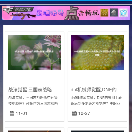
战法觉醒,三国志战略版中孙策技能顺序?
dnf机械师觉醒,DNF的鬼剑士转职后到多少级才能觉醒?
战法觉醒，三国志战略版中孙策
dnf机械师觉醒，DNF的鬼剑士转
技能顺序？孙策作为三国志战略
职后到多少级才能觉醒？主职业
版游戏中充值就送的武将，很多
分为5种,鬼剑士,格斗家,魔法师,神
11-01
10-27
朋友都看1.普通攻击后再次对目标
枪手,圣职者其中，每个主职业18
造成伤害这一点可以默认就是一
级专职以后,又细分为若干副职...
个发动概率为35...