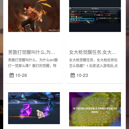
男散打觉醒叫什么,为什么dnf散打一觉那么难?
女大枪觉醒任务,女大枪后背包怎么隐藏?
男散打觉醒叫什么，为什么dnf散
女大枪觉醒任务，女大枪后背包
打一觉那么难？散打的觉醒，特
怎么隐藏？1.玩家进入游戏后,点
点是有破招伤害的明显加成，你
击ESC呼出系统菜单,然后点击游
10-26
10-23
有打出破招就高一些了，如果装
戏设置选项。2.进入游戏设置界面
备不行，打不出破招伤害，就很
后,在图像界面下方找到转职/觉醒
难过了。当然散打...
特效...