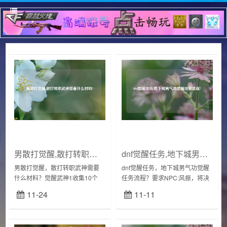
男散打觉醒,散打转职武神需要什么材料?
dnf觉醒任务,地下城男气功觉醒任务流程?
男散打觉醒，散打转职武神需要
dnf觉醒任务，地下城男气功觉醒
什么材料？觉醒武神1收集10个
任务流程？要求NPC:风振，将决
[蓝色大晶体]和[红色大晶体]、100
斗胜点200点交给风振。(决斗胜
11-24
11-11
张[高级皮革]和100个[特级砥石]交
点可以在决斗场、死亡之塔或迷
给风振。觉醒武神2通关暗黑...
妄之塔中获得)前往暗黑城的[王的
遗...