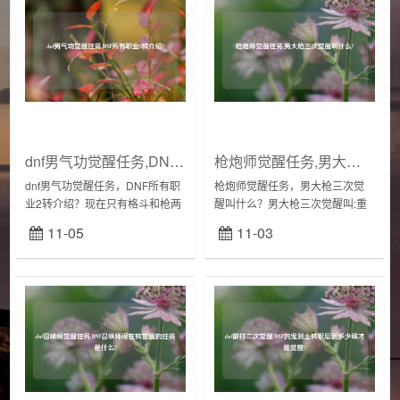
dnf男气功觉醒任务,DNF所有职业2转介绍?
枪炮师觉醒任务,男大枪三次觉醒叫什么?
dnf男气功觉醒任务，DNF所有职
枪炮师觉醒任务，男大枪三次觉
业2转介绍？现在只有格斗和枪两
醒叫什么？男大枪三次觉醒叫:重
个职业有觉醒（也就是你所谓的
霄·枪炮师重霄·枪炮师作为物理百
11-05
11-03
二转）。格斗家：气功师觉醒的
分比纯输出职业，属于简单粗暴
技能叫白花缭乱，街霸觉醒成为
甚至可以说是脸滚键盘的职业，
毒王，散打觉...
下限高，操...