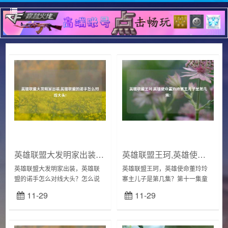
英雄联盟大发明家出装,英雄联盟的诺手怎么对线大头?
英雄联盟王珂,英雄使命董玲玲寨主儿子是第几集?
英雄联盟大发明家出装，英雄联
英雄联盟王珂，英雄使命董玲玲
盟的诺手怎么对线大头？怎么说
寨主儿子是第几集？第十一集童
呢，诺手是我特别喜欢的英雄，
玲玲跟着李妈来到了安全屋出口
11-29
11-29
对线大头看你带什么天赋和技能
处，童玲玲按照欧阳兰的话，拆
了，一般相位配点火，征服带疾
下了出口处的炸弹，女子小队化
走最主要一点，你要清...
险为夷，众人设置炸弹...