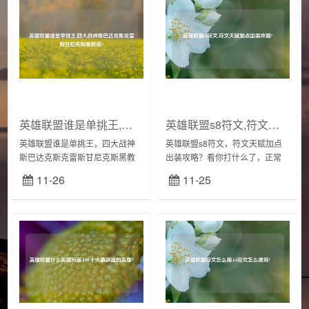
英雄联盟谁是单挑王,四大战神斯巴达克斯克雷斯甘尼克斯黑教练?
英雄联盟s8符文,符文天赋加点出装攻略?
英雄联盟谁是单挑王，四大战神
英雄联盟s8符文，符文天赋加点
斯巴达克斯克雷斯甘尼克斯黑教
出装攻略？看你打什么了，正常
练？《斯巴达克斯》是最好的美
的话建议出半肉，攻速鞋，无尽or
11-26
11-25
剧，没有之一，只有第一！本剧
饮血，完了狂图冰锤粪叉开大以
充满了血腥单挑、暴力杀戮以及
后不缺攻速，能抗能打。符文红
大量的儿童不宜，让宅...
紫色穿甲，黄护...