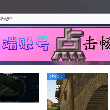
 收藏吧
除！
CF排位号