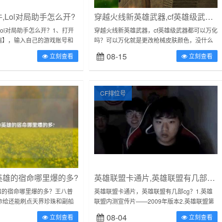
,Lol对局助手怎么开?
穿越火线新英雄武器,cf英雄级武器都可以万化吗?
ol对局助手怎么开？1、打开
穿越火线新英雄武器，cf英雄级武器都可以万化
户端】，输入自己的游戏账号和
吗？可以万化就是更改枪械皮肤颜色，没什么
中心，点击选择【英雄联
实际作用，只为娱乐。比如英雄级武器中的雷
08-15
立刻查看
立刻查看
显示出来的界面上，点...
神、火麒麟和麒麟都可以解锁颜色包万化...
CF排位号
nf英雄的宿命哪里爆的多?
英雄联盟卡通片,英雄联盟有几部cg?
f英雄的宿命哪里爆的多？王八普
英雄联盟卡通片，英雄联盟有几部cg？1.英雄
命给还能刷点天界珍珠和副船
联盟内测宣传片——2009年版本2.英雄联盟第
赚钱的图普雷黄队配置连内贝
一季cg宣传片-L...
08-04
立刻查看
立刻查看
粉没有过不去的关...