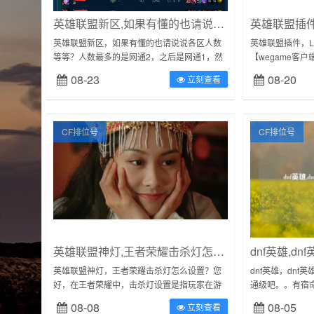
英雄联盟新区,如果有懂的也请说说各区人数等等?
英雄联盟插件
英雄联盟新区，如果有懂的也请说说各区人数
英雄联盟插件，L
等等？人数最多的是网通2，之后是网通1，然
【wegame客
后是网通3，网通5，网通4，网通6这是2013年
密码进入到个人
08-23
08-20
立刻查看
底官方统计的，现在应该没有改变...
盟】。2、在下方
CF排位号
CF排位号
英雄联盟神灯,王者荣耀击杀灯怎么设置?
dnf英雄,d
英雄联盟神灯，王者荣耀击杀灯怎么设置？您
dnf英雄，dn
好，在王者荣耀中，击杀灯设置是指玩家在游
通级吧。。有宿
戏中击杀敌方的灯神后，可以获得灯神的强化
长的戒指。是个
08-08
08-05
立刻查看
效果。要设置击杀灯，需要按照以下步骤进行...
尔都过不了？毒奶