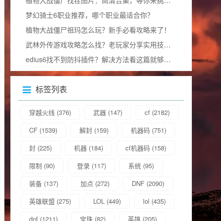
梦幻骑士6职业推荐，哪个职业最适合你？
植物大战僵尸祖玛怎么玩？新手必看攻略来了！
武林外传游戏攻略怎么找？老玩家分享实用技巧！
edius6找不到防抖插件？解决方法看这篇就够了！
标签列表
穿越火线
(376)
武器
(147)
cf
(2182)
CF
(1539)
解封
(159)
机器码
(751)
封
(225)
机器
(184)
cf机器码
(158)
限制
(90)
登录
(117)
系统
(95)
装备
(137)
加点
(272)
DNF
(2090)
英雄联盟
(275)
LOL
(449)
lol
(435)
dnf
(1211)
宝珠
(82)
英雄
(205)