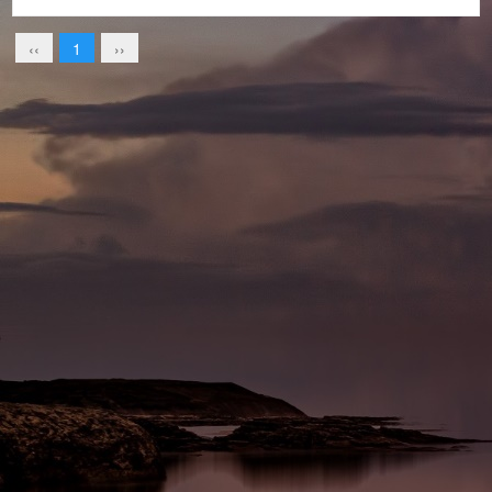
‹‹
1
››