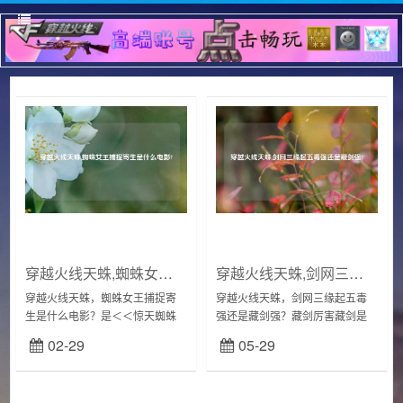
穿越火线天蛛,蜘蛛女王捕捉寄生是什么电影?
穿越火线天蛛,剑网三缘起五毒强还是藏剑强?
穿越火线天蛛，蜘蛛女王捕捉寄
穿越火线天蛛，剑网三缘起五毒
生是什么电影？是＜＜惊天蜘蛛
强还是藏剑强？藏剑厉害藏剑是
怪＞＞又叫（天蛛地灭）剧情大
纯外攻输出,五毒是可以奶可以输
02-29
05-29
概是：在美国的一项太空实验计
出,输出的话一般比不过藏剑。毒
划中，科学家将蜘蛛放养到外太
经:PVE的输出能力更强,不仅可以
空里，没想到蜘蛛竟发...
对敌人施...