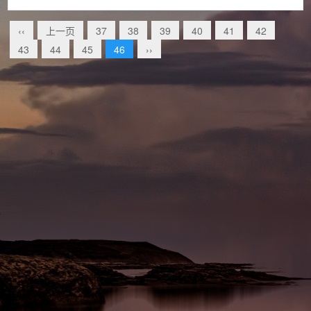
‹‹
上一页
37
38
39
40
41
42
43
44
45
46
››