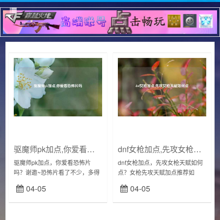
驱魔师pk加点,你爱看恐怖片吗
dnf女枪加点,先攻女枪天赋如何点
驱魔师pk加点，你爱看恐怖片
dnf女枪加点，先攻女枪天赋如何
吗？谢邀~恐怖片看了不少，多得
点？女枪先攻天赋加点推荐如
数不清，现在比较偏爱悬疑推理
下：主系推荐启迪系先攻，造成
04-05
04-05
类，要说印象最深刻的恐怖片还
伤害可以偷钱，加速自身发育。
是早些年看的，其实，印象深刻
第二行点神奇之靴，前期顺利能
的基本上都被压抑在...
更快做出鞋子。第三...