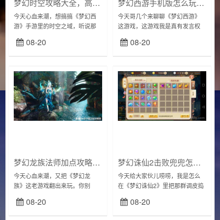
梦幻时空攻略大全，高玩技巧让你轻松通关！
梦幻西游手机版怎么玩？新手快速入门攻略！
今天心血来潮，想搞搞《梦幻西
今天哥几个来聊聊《梦幻西游》
游》手游里的时空之域，听说那
这游戏，这游戏我是真有发言权
里面挑战挺多，奖励也香。作为
的，从端游到手游，哥们儿可是
08-20
08-20
一个老玩家，怎么能错过这种活
老玩家。最近我又开始玩手游，
动？于是说干就干，立马行动起
还特意选个新区，为因为新区人
来！准备阶段1，...
多热闹，特别是过节的...
梦幻龙族法师加点攻略：新手秒变大神看这篇！
梦幻诛仙2击败兜兜怎么打？详细步骤教你赢！
今天心血来潮，又把《梦幻龙
今天给大家伙儿唠唠，我是怎么
族》这老游戏翻出来玩。你别
在《梦幻诛仙2》里把那群调皮捣
说，这游戏还真有点意思，特别
蛋的兜兜给收拾的。这游戏我可
08-20
08-20
是法师这职业，玩起来特带劲。
是玩有一阵子，最近迷上这个“兜
不过这法师加点可有点门道，加
兜大逃家”的活动，别说，还挺有