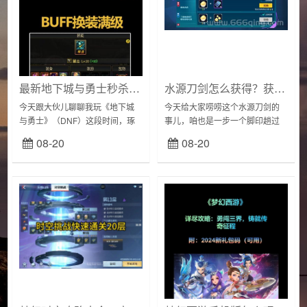
最新地下城与勇士秒杀挂推荐，这几款让你轻松刷图！
水源刀剑怎么获得？获取方法和途径分享！
今天跟大伙儿聊聊我玩《地下城
今天给大家唠唠这个水源刀剑的
与勇士》（DNF）这段时间，琢
事儿，咱也是一步一个脚印趟过
磨出来的一点小“技巧”，说是秒杀
来的，这里面的道道儿，说起来
08-20
08-20
挂，有点夸张，哈哈，但确实能
可有意思。起初，我是在瓦当镇
让你刷图快不少。我就是个普通
那旮沓，看见水井边上站着几个
玩家，天天累...
民兵，一脸愁容。走...