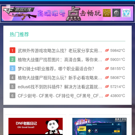
热门推荐
武林外传游戏攻略怎么找？老玩家分享实用技巧！
59842
℃
1
植物大战僵尸找茬图片：高清合集，等你来挑战眼力极限！
59031
℃
2
梦幻骑士6职业推荐，哪个职业最适合你？
58155
℃
3
植物大战僵尸祖玛怎么玩？新手必看攻略来了！
58087
℃
4
edius6找不到防抖插件？解决方法看这篇就够了！
57214
℃
5
CF少尉号- CF黑号- CF排位号_CF黑号_CF小号发卡网_和平精英小号
43800
℃
6