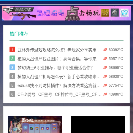
热门推荐
武林外传游戏攻略怎么找？老玩家分享实用技巧！
60382
℃
1
植物大战僵尸找茬图片：高清合集，等你来挑战眼力极限！
59571
℃
2
梦幻骑士6职业推荐，哪个职业最适合你？
58695
℃
3
植物大战僵尸祖玛怎么玩？新手必看攻略来了！
58628
℃
4
edius6找不到防抖插件？解决方法看这篇就够了！
57754
℃
5
CF少尉号- CF黑号- CF排位号_CF黑号_CF小号发卡网_和平精英小号
43986
℃
6