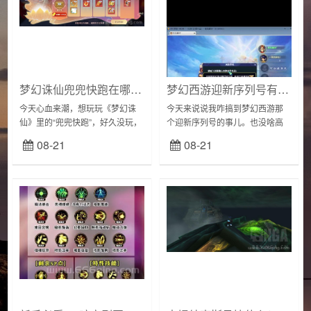
梦幻诛仙兜兜快跑在哪玩？活动入口及玩法详解！
梦幻西游迎新序列号有什么用？奖励详细介绍！
今天心血来潮，想玩玩《梦幻诛
今天来说说我咋搞到梦幻西游那
仙》里的“兜兜快跑”，好久没玩，
个迎新序列号的事儿。也没啥高
都有点生疏。我记得这活动挺有
大上的，就是我这人平时就喜欢
08-21
08-21
意思的，就想再体验一把。我先
玩玩游戏，放松放松，最近正好
是打开游戏，在游戏界面左边那
看到梦幻西游又有点新动静，就
一堆按钮里找到...
想进去瞅瞅。玩游戏嘛...