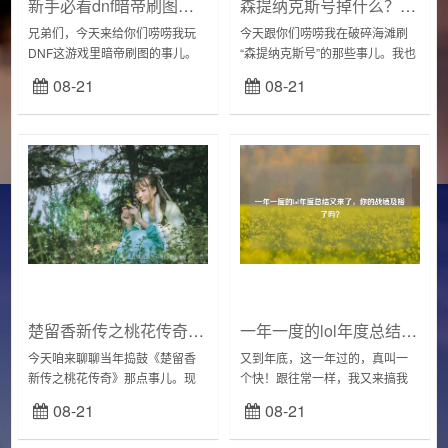
新手必看dnf暗帝刷图视频，让你快速通关副本！
森提纳克斯号掉什么？全掉落物品一览及获取指南！
兄弟们，今天来给你们唠唠我玩
今天跟你们唠唠我在破碎海滩刷
DNF这游戏里暗帝刷图的事儿。
“森提纳克斯号”的那些事儿。我也
作为一个老玩家，我得说，这暗
是两眼一抹黑，不知道咋下手，
08-21
08-21
帝刷起图来，那叫一个爽！我对
后来还是慢慢摸索出来的。出发
暗帝这职业没啥感觉，就是看别
前的准备去之前，我寻思着这肯
人玩得挺溜，自己也...
定是一场硬仗...
楚留香新传之桃花传奇免费观看，这个网站可以看全集！
一年一度的lol年度总结又来了，你的战绩及格了吗？
今天咱来聊聊当年捣鼓《楚留香
又到年底，这一年过的，真叫一
新传之桃花传奇》那点事儿。现
个快！跟往常一样，我又来搞我
在回想起来，那过程真是……五
的LOL年度总结。今年玩得少，但
08-21
08-21
味杂陈！一、心血来潮记得那是
还是得整个活儿，记录一下。我
1999年，我还是个毛头小伙子，
打开游戏客户端，翻翻战绩。一