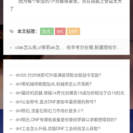
因为每个职业的TP点都很紧张，点在技能上受益太大
了
本文标签：
加点,
dnf,
DNF,
cfak怎么练,cf茉莉ak怎么得永久?
哈辛考尔在哪,新疆塔哈尔城在什么地方?
dnf25,付25块即可升级满级领取全部战令奖励?
dnf男机械师刷图加点,机械师怎么开高刷?
dnf最好的武器,增幅14界光剑裸丢15成功却相当于白15的光
剑?
dnf公会称号,盘点DNF那些年最奇葩的称号?
dnf陨石,流星石陨石刀市场价是多少?
dnf陨石,DNF有哪些装备是你曾经梦寐以求都想得到的?
dnf工会怎么升级,改版DNF工会经验怎么获取?