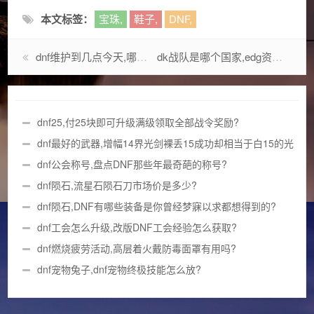
本文标签：
宝珠,
鞋子,
DNF,
dnf维护到几点今天,哪两款是玩得时间最长的?
dk战队是哪个国家,edg资料?
dnf25,付25块即可升级满级领取全部战令奖励?
dnf最好的武器,增幅14界光剑裸丢15成功却相当于白15的光
剑?
dnf公会称号,盘点DNF那些年最奇葩的称号?
dnf陨石,流星石陨石刀市场价是多少?
dnf陨石,DNF有哪些装备是你曾经梦寐以求都想得到的?
dnf工会怎么升级,改版DNF工会经验怎么获取?
dnf燃烧疲劳活动,高层着火戴防毒面罩有用吗?
dnf宠物兔子,dnf宠物终极技能怎么放?