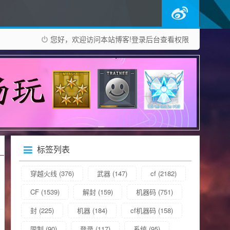
您好，欢迎访问本站博客!
登录后台
查看权限
标签列表
穿越火线
(376)
武器
(147)
cf
(2182)
CF
(1539)
解封
(159)
机器码
(751)
封
(225)
机器
(184)
cf机器码
(158)
限制
(90)
登录
(117)
系统
(95)