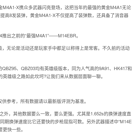
4A1-X携众多武器闪亮登场，这把当年的最强的黄金M4A1无论
提高8发装弹，黄金M4A1-X不仅提高了装弹数，还具备了消音器
出之前的“最强M4A1”——M14EBR。
，无论是活动还是玩家手中都足以称得上是常客。不久前的活动
Z95、QBZ03均有英雄级版本，同为人气高的9A91、HK417和
EBR的英雄级之路如此坎坷?让我们来从数据层面聊一聊。
供参考，所有数据请以最新版评测为基准。
外，其他数据要么一致，要么更强。尤其是1.652s的换弹速度直
在同期换弹速度比它还要快的步枪屈指可数。另外武器描述中“M14E
还要更快一些。