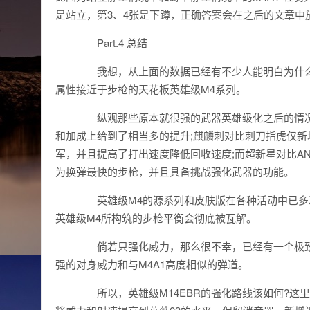
是站立，第3、4张是下蹲，正确答案会在之后的文章中
Part.4 总结
我想，从上面的数据已经有不少人能明白为什么M
属性接近于步枪的天花板英雄级M4系列。
纵观那些原本就很强的武器英雄级化之后的情况
和加成上给到了相当多的提升;麒麟刺对比刺刀指虎仅新
军，并且提高了打出速度降低回收速度;而超新星对比A
为换弹最快的步枪，并且具备挑战强化武器的功能。
英雄级M4的源系列和皮肤版在各种活动中已多次放
英雄级M4所构筑的步枪平衡会彻底被瓦解。
倘若只强化威力，那么很不幸，已经有一个极致强化
强的对身威力和与M4A1高度相似的弹道。
所以，英雄级M14EBR的强化路线该如何?这里