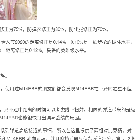
正为75%，防弹衣修正为80%，防化服修正为70%。
人节2020的距离修正是0.14%，0.16%是一线步枪的标准水平，
R，距离修正是0.12%，妥妥的英雄级水平。
家族。
，使用过M14EBR的朋友们都会发现M14EBR在下蹲时准星不但
打，只不过中距离的时候可以考虑蹲下扫射。相同的弹道带来的是极
14EBR也能很快打出漂亮战绩的原因。
1系列弹道高度接近的事情，所以在这里提供了两组对比竞猜，对
和M14EBR-赤血龙魂，并且遮挡武器只保留弹道部分。第1、2张