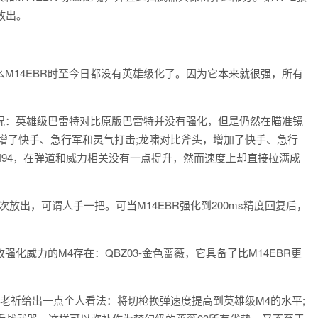
放出。
14EBR时至今日都没有英雄级化了。因为它本来就很强，所有
：英雄级巴雷特对比原版巴雷特并没有强化，但是仍然在瞄准镜
增了快手、急行军和灵气打击;龙啸对比斧头，增加了快手、急行
N94，在弹道和威力相关没有一点提升，然而速度上却直接拉满成
出，可谓人手一把。可当M14EBR强化到200ms精度回复后，
威力的M4存在：QBZ03-金色蔷薇，它具备了比M14EBR更
老祈给出一点个人看法：将切枪换弹速度提高到英雄级M4的水平;