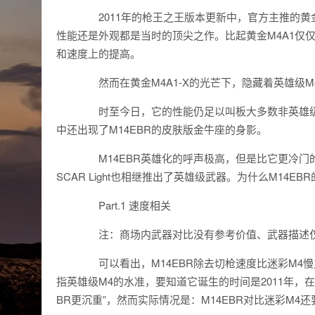
2011年的枪王之王版本更新中，官方主推的黄金M
性能还是外观都是当时的顶尖之作。比起黄金M4A1仅仅
和速度上的提高。
然而在黄金M4A1-X的光芒下，隐藏着英雄级M4推
时至今日，它的性能仍足以叫板大多数非英雄级
中还出现了M14EBR的皮肤版金牛座的身影。
M14EBR英雄化的呼声极高，但是比它更冷门的QB
SCAR Light也相继推出了英雄级武器。为什么M14
Part.1 速度相关
注：商场内武器对比没有参考价值、武器描述仅
可以看出，M14EBR除去切枪速度比迷彩M4慢之
指英雄级M4的水准，要知道它诞生的时间是2011年，
BR更沉重”，然而实际情况是：M14EBR对比迷彩M4