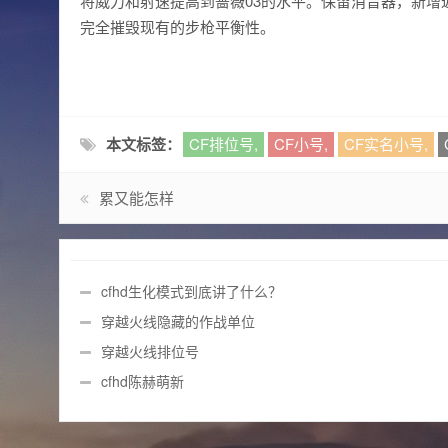
将威力和射速提高到蔷薇03的水平。保留消音器，新增
完全摧毁现有的步枪平衡性。
本文标签：
CF排位号,
CF小号,
CF实名小号,
累又能怎样
cfhd生化模式到底讲了什么？
穿越火线隐藏的作战单位
穿越火线排位号
cfhd陈赫萌新