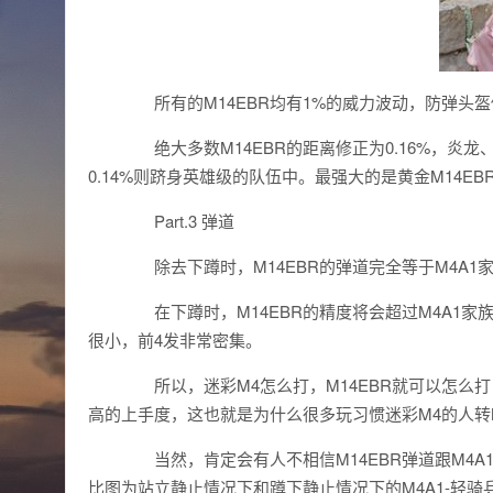
所有的M14EBR均有1%的威力波动，防弹头盔修
绝大多数M14EBR的距离修正为0.16%，炎龙、情
0.14%则跻身英雄级的队伍中。最强大的是黄金M14EB
Part.3 弹道
除去下蹲时，M14EBR的弹道完全等于M4A1
在下蹲时，M14EBR的精度将会超过M4A1家族
很小，前4发非常密集。
所以，迷彩M4怎么打，M14EBR就可以怎么
高的上手度，这也就是为什么很多玩习惯迷彩M4的人转M
当然，肯定会有人不相信M14EBR弹道跟M4A
比图为站立静止情况下和蹲下静止情况下的M4A1-轻骑兵