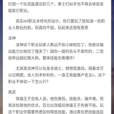
打团一个队伍能遇见好几个，勇士们似乎也不再去体验发
掘其它职业。
其实dnf职业多样化的设计，你只要玩了就知道一些职
业人数玩的前，但真的不弱，玩起来还很有意思
龙神
龙神这个职业玩家人数远不如小妹帕拉丁，但是论输
出能力比帕拉丁强多了！固伤一姐的名头不是吹的，二觉
倍率远超红眼大狗，整体技能伤害爆炸！
尤其是龙神可以化身龙骑士，想想就激动，骑着龙可
以过两图，龙人剑术秒秒秒，一身艾肯能做卢克主c，这个
职业不体验一下怎么行？
黑武
体操王子总有人说，他伤害低，技能多，操作难。但
是这恰是他的优点，百分比改版后体操王子伤害不俗。玩
这个职业你需要熟悉如何释放技能，通过柔化把技能连起