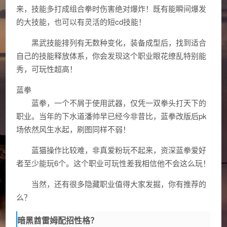
来，技能多打成组合拳时伤害绝对爆炸！既有能瞬间爆发
的大技能，也可以有灵活的短cd技能！
黑武技能排列有无数种变化，装备成型后，找到适合
自己的技能释放体系，你会发现这个职业眼花缭乱特别能
秀，可玩性超高！
蓝拳
蓝拳，一个不屑于使用武器，仅凭一双拳头打天下的
职业。当年的下水道潘帅早已经今非昔比，蓝拳改版后pk
场依然风生水起，刷图同样不弱！
蓝猫操作比较难，非真爱粉玩不起来，资深蓝拳爱好
者至少能玩6个。这个职业可玩性差我相信他不会这么玩！
当然，还有很多隐藏职业值得大家发掘，你有推荐的
么？
暗黑酋雷姆配招性格？