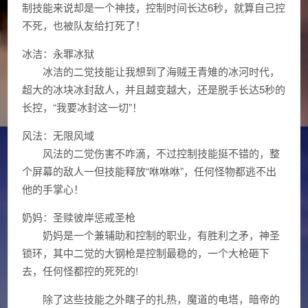
制技能来说却是一个神技，控制时间长达6秒，就算自己控
不死，也被队友给打死了！
冰洁：永罪冰狱
冰洁的二觉技能让我想到了海贼王青雉的冰河时代，
超大的冰块冰封敌人，并且越变越大，还是脱手长达5秒的
长控，“我要冰封这一切”！
风法：无限风域
风法的二觉伤害不咋滴，不过控制技能挺不错的，整
个屏幕的敌人一但技能释放“咻咻咻”，任何怪物都逃不出
他的手掌心！
奶妈：圣赎彼岸惩戒圣枪
奶妈是一个兼辅助和控制的职业，有胜利之矛，神圣
锁环，其中二觉的大钢枪是控制最稳的，一个大枪砸下
去，任何怪都控的死死的!
除了这些技能之外瞎子的扎热，魔道的电塔，暗帝的