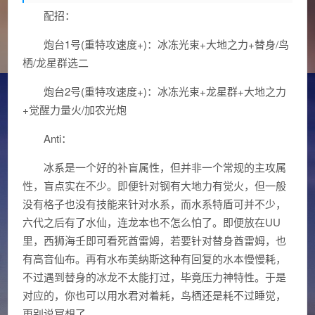
配招：
炮台1号(重特攻速度+)：冰冻光束+大地之力+替身/鸟
栖/龙星群选二
炮台2号(重特攻速度+)：冰冻光束+龙星群+大地之力
+觉醒力量火/加农光炮
Anti：
冰系是一个好的补盲属性，但并非一个常规的主攻属
性，盲点实在不少。即便针对钢有大地力有觉火，但一般
没有格子也没有技能来针对水系，而水系特盾可并不少，
六代之后有了水仙，连龙本也不怎么怕了。即便放在UU
里，西狮海壬即可看死酋雷姆，若要针对替身酋雷姆，也
有高音仙布。再有水布美纳斯这种有回复的水本慢慢耗，
不过遇到替身的冰龙不太能打过，毕竟压力神特性。于是
对应的，你也可以用水君对着耗，鸟栖还是耗不过睡觉，
更别说冥想了。