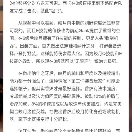
的位移将让对方退无可退。西卡在3级直接来到下路配合队
友完成了击杀，就此"起飞"。
从视频中可以看到，皎月前中期的刷野速度还是非常
可观的，而且E技能的位移也为前期Gank提供了重组的空
间。在6级后皎月拥有了R技能的控制，更是人头"收割机
器"。出装方面，首先做出法穿鞋和纳什之牙，打野装备选
择卢登打野装，这样能将伤害最大化。因为皎月Q技能和E
技能的改动，所以现在3级就可以"无限连"，统治力极强。
在做出纳什之牙后，皎月的输出和坦度以及持续输出
能力都十分强劲了。这种情况下第三件装备玩家们可能会
选择帽子，但其实香炉才是最好选择。香炉有法术强度、
冷却缩减以及法力值回复的基础属性。被动10%的护盾与
治疗加成，8%的移速加成以及攻速与伤害加成，均是完美
契合皎月这位英雄。在做出香炉后皎月将化身战场收割机
器，赢下比赛将变得十分轻松。
涛咪认为，香炉皎月这个套路确实是比较强劲的。西