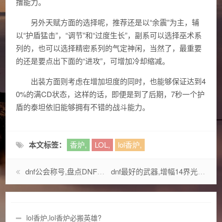
撸能力。
另外天赋方面的选择呢，推荐还是以“余震”为主，辅
以“护盾猛击”，“调节”和“过度生长”，副系可以选择巫术系
列的，也可以选择精密系列的气定神闲，当然了，最重要
的还是要点出下面的“进攻”，可增加冷却缩减。
出装方面则考虑在增加坦度的同时，也能够保证达到4
0%的满CD状态，这样的话，即便是到了后期，7秒一个护
盾的泰坦依旧能够拥有不错的战斗能力。
本文标签：
香炉,
LOL,
lol香炉,
dnf公会称号,盘点DNF那些年最奇葩的称号?
dnf最好的武器,增幅14界光剑裸丢15成功却相当于白15的光剑?
lol香炉,lol香炉必搬英雄?