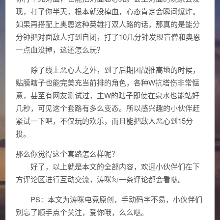
现，打了你半天，根本就没掉血，心态肯定会瞬间爆炸。
如果再搭配上奥恩这种英雄打双人路的话，那真的是能分
分钟把对面敌人打到自闭，打了10几分钟发现盲僧和奥恩
一点血没掉，这还怎么玩？
除了线上恶心人之外，到了后期团战推高地的时候，
贴膜瞎子也能完美充当前排的角色，各种W抗塔伤非常惬
意，甚至有网友测试过，主W的瞎子即使在泉水也能站好
几秒，可见这个套路有多么变态。所以感兴趣的小伙伴赶
紧试一下吧，不仅玩的欢乐，而且能把敌人恶心到15分
投。
那么你觉得这个套路怎么样呢？
好了，以上就是本文的全部内容，欢迎小伙伴们在下
方评论区进行互动交流，涛咪每一条评论都会看哒。
PS：本文为涛咪电竞原创，手动码字不易，小伙伴们
别忘了顺手点个关注，爱你哦，么么哒。