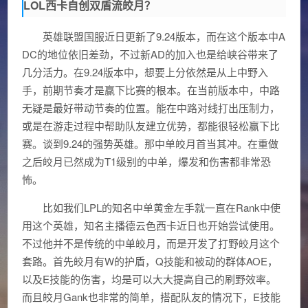
LOL西卡自创双盾流皎月？
英雄联盟国服近日更新了9.24版本，而在这个版本中A
DC的地位依旧差劲，不过新AD的加入也是给峡谷带来了
几分活力。在9.24版本中，想要上分依然是从上中野入
手，前期节奏才是赢下比赛的根本。在当前版本中，中路
无疑是最好带动节奏的位置。能在中路对线打出压制力，
或是在游走过程中帮助队友建立优势，都能很轻松赢下比
赛。谈到9.24的强势英雄。那中单皎月首当其冲。在重做
之后皎月已然成为T1级别的中单，爆发和伤害都非常恐
怖。
比如我们LPL的知名中单黄金左手就一直在Rank中使
用这个英雄，知名主播德云色西卡近日也开始尝试使用。
不过他并不是传统的中单皎月，而是开发了打野皎月这个
套路。首先皎月有W的护盾，Q技能和被动的群体AOE，
以及E技能的伤害，均是可以大大提高自己的刷野效率。
而且皎月Gank也非常的简单，搭配队友的情况下，E技能