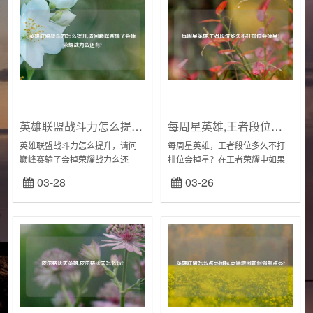
英雄联盟战斗力怎么提升,请问巅峰赛输了会掉荣耀战力么还有?
每周星英雄,王者段位多久不打排位会掉星?
英雄联盟战斗力怎么提升，请问
每周星英雄，王者段位多久不打
巅峰赛输了会掉荣耀战力么还
排位会掉星？在王者荣耀中如果
有？王者荣耀巅峰赛荣耀战力加
在一个星期之内没有打排位的话
03-28
03-26
成规则若玩家巅峰积分低于1200
就会进行掉星，并且这个过程不
分不会增加或者减少荣耀战力。
会做任何提醒，不知道这个规则
若荣耀积分高于12...
的人可能就会突然掉到...