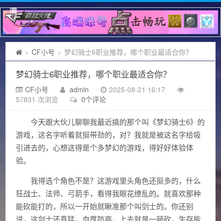
CF小号
梦幻骑士6职业推荐，哪个职业最适合你？
>
>
梦幻骑士6职业推荐，哪个职业最适合你？
CF小号
admin
2025-08-21 16:17
57831 次浏览
0个评论
今天跟大伙儿聊聊我最近搞的那个叫《梦幻骑士6》的
游戏，这名字听着就挺带劲的，对？我就是被这名字给吸
引进去的，心想这得是个多梦幻的游戏，得好好体验体
验。
我得选个角色不是？这游戏里头角色还挺多的，什么
狂战士、法师、弓箭手，看得我眼花缭乱的。就喜欢那种
能砍能打的，所以一开始就瞅准那个叫剑士的。你还别
说，这剑士还真猛，血厚防高，上去就是一顿砍，生存能