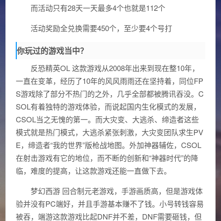
而活动只有28天一天最多4个也就是112个
活动奖励全兑换需要450个，至少要4个号打
你玩过的游戏当中？
反恐精英OL 这款游戏从2008年出来到现在整10年，
一直在变革，经历了10年的风风雨雨还在坚持着，同位FP
S游戏除了部分不热门的之外，几乎全部都被腾讯吞没。C
SOL有着独特的游戏体验，而说起国内生化模式的发展，
CSOL当之无愧的第一。而大灾变、大逃杀、缔造者这些
模式就是热门模式，大逃杀紧张刺激，大灾变团队求生PV
E，缔造者“我的世界”版枪战地图。外加神器辅佐，CSOL
在射击游戏有它的地位，而不断的创新和“神器时代”的降
临，难度的提高，让这款游戏还能一直做下去。
梦幻西游 回合制元老游戏，手游画质高，但是游戏体
验并没有PC端好，并且手游基本赚不了钱。小号转钱容易
被吞，端游这款游戏比起DNF并不差，DNF需要砸钱，但