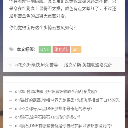
他穿着那件羽绒服。其实宝哥这步惊云披风还是不错，只
是穿在红狗套上显得不太搭，颜色有点太暗红了，不过还
是那套金色的战舞天灵套好看。
你们觉得宝哥这个步惊云披风如何？
本文标签：
DNF,
染色剂,
dnf,
lol怎么升级快,lol荣誉等级怎么升级?
洛克萨斯,英雄联盟洛克萨斯之手技能能不能暴击?
dnf25,付25块即可升级满级领取全部战令奖励?
dnf最好的武器,增幅14界光剑裸丢15成功却相当于白15的光
剑?
dnf公会称号,盘点DNF那些年最奇葩的称号?
dnf陨石,流星石陨石刀市场价是多少?
dnf陨石,DNF有哪些装备是你曾经梦寐以求都想得到的?