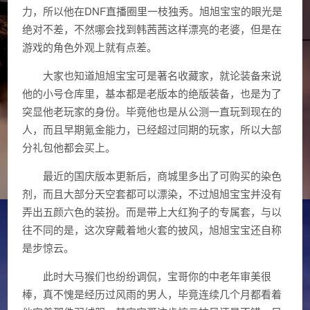
力，所以他在DNF直播圈里一枝独秀。旭旭宝宝的眼光是
绝对不差，不然哪会找到韩茜茜这样漂亮的老婆，但是在
游戏的角色外观上就有点差。
大家也知道旭旭宝宝可是著名收藏家，就论装备来说
他的小号仓库里，基本都是老版本的绝版装备，也是为了
突显他老玩家的身份。毕竟他也是从公测一直玩到现在的
人，而且早期氪金能力，已经超过同期的玩家，所以大部
分礼包他都会买上。
最近的国庆版本更新后，商城里多出了可购买的染色
剂，而且大部分天空套都可以漂染，不过旭旭宝宝并没有
弄出五颜六色的装扮。而是带上大红狗子的专属套，与以
往不同的是，这次穿戴着地火套的披风，旭旭宝宝还自称
是步惊云。
此时大马猴们也纷纷调侃，宝哥你的中老年审美很
棒，真不愧是经历过风雨的男人，毕竟连续几个月都看着