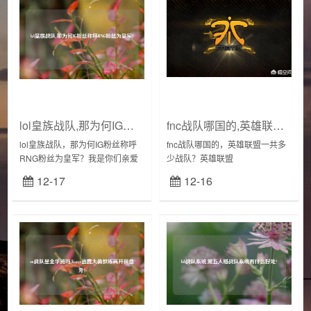
lol皇族战队,那为何IG粉丝称呼RNG粉丝为皇军?
fnc战队哪国的,英雄联盟一共多少战队?
lol皇族战队，那为何IG粉丝称呼
fnc战队哪国的，英雄联盟一共多
RNG粉丝为皇军？我是你们亲爱
少战队？英雄联盟
的猫君，关注我了解游戏圈背后
（LeagueofLegends）是一款非
12-17
12-16
的故事。RNG通常被黑粉戏称为
常流行的电子竞技游戏，有大量
“皇军”或者“皇杂”，其实这里面也
的战队参与其中。目前，全球范
是有...
围内的战队...