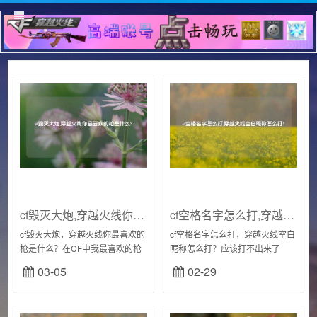
cf毁灭大炮,穿越火线你最喜欢的枪是什么?
cf空格名字怎么打,穿越火线空白昵称怎么打?
cf毁灭大炮，穿越火线你最喜欢的
cf空格名字怎么打，穿越火线空白
枪是什么？在CF中我最喜欢的枪
昵称怎么打？应该打不出来了
械AK47-火麒麟这把武器对自己来
吧，个人理解空白名字其实只是
03-05
02-29
说可能是一种情怀吧，火麒麟作
一串特殊的字符串。就相当于一
为最早一批的英雄级武器，它对
个符号。只是由于系统局限显示
老玩家的...
不出该符号。现在多...