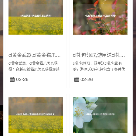
cf黄金武器,cf黄金猫爪怎么获得?
cf礼包领取,游匣送cf礼包都有啥?
cf黄金武器，cf黄金猫爪怎么获
cf礼包领取，游匣送cf礼包都有
得？穿越火线猫爪怎么获得穿越
啥？游匣送CF礼包包含了多种优
火线游戏中，猫猫手套是通过跳
惠福利。其中可能包括枪支皮
02-26
02-26
跳乐集碎片兑换，只要攒够一定
肤、装备道具、游戏币、经验值
数量的碎片就可以兑换永久。轻
等，以及额外的游戏福利如VIP特
击时非常...
权、特殊任务...