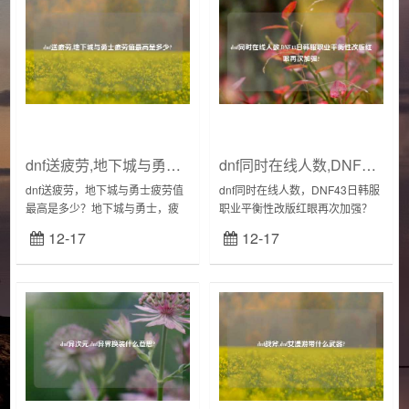
dnf送疲劳,地下城与勇士疲劳值最高是多少?
dnf同时在线人数,DNF43日韩服职业平衡性改版红眼再次加强?
dnf送疲劳，地下城与勇士疲劳值
dnf同时在线人数，DNF43日韩服
最高是多少？地下城与勇士，疲
职业平衡性改版红眼再次加强？
劳值上限是156点。开通黑钻是
DNF红眼作为国服人数最多的职
12-17
12-17
188点！疲劳值是《DNF》中特有
业，不愧为国服亲儿子，一直在
的系统，每天早上6点恢复156
加强从未削弱过，不过比较可惜
点。角...
的是每次加...