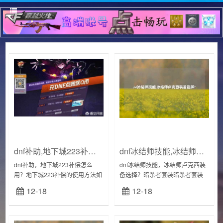
dnf补助,地下城223补偿怎么用?
dnf冰结师技能,冰结师卢克西装备选择?
dnf补助，地下城223补偿怎么
dnf冰结师技能，冰结师卢克西装
用？地下城223补偿的使用方法如
备选择？暗杀者套装暗杀者套装
下：1.首先，1W代币券比较好的
则是在自身小技能循环优秀的情
12-18
12-18
使用方式主要有3种，如果玩家有
况下可以选择，搭配歧路套和恍
买新春礼包的想法，可以用来买
惚套，达到超高续航能力，诸
新春礼...
如：剑魂、武神、元...