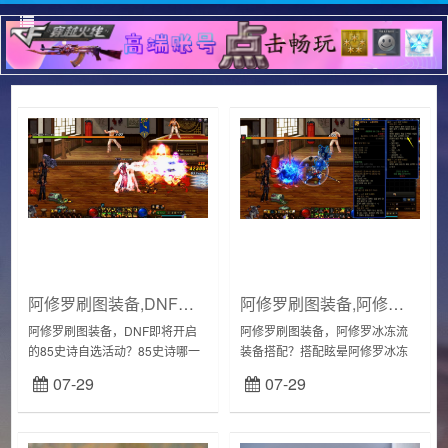
阿修罗刷图装备,DNF即将开启的85史诗自选活动?
阿修罗刷图装备,阿修罗冰冻流装备搭配?
阿修罗刷图装备，DNF即将开启
阿修罗刷图装备，阿修罗冰冻流
的85史诗自选活动？85史诗哪一
装备搭配？搭配眩晕阿修罗冰冻
把适合阿修罗呢？即将开启的通
眩晕流的搭配可以采用以下方
07-29
07-29
缉！黄金哥布林活动送的自选史
式：使用冰冻技能冰封散，配合
诗武器，换什么最适合呢？我个
眩晕技能破碎冲击，可以在眩晕
人觉得有三把武...
状态下对敌人造成更高的...