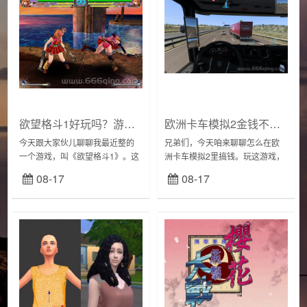
欲望格斗1好玩吗？游戏亮点和特色详细介绍！
欧洲卡车模拟2金钱不够用？试试这几个修改方法！
今天跟大家伙儿聊聊我最近整的
兄弟们，今天咱来聊聊怎么在欧
一个游戏，叫《欲望格斗1》。这
洲卡车模拟2里搞钱。玩这游戏，
名字一听，是不是就有点那啥的
谁不想开上好车、跑遍欧洲？但
08-17
08-17
感觉？哈哈，它就是个3D格斗游
没钱，寸步难行！我刚开始玩的
戏，是日本那个叫IULLSION的公
时候，也是穷得叮当响，送一趟
司出的，...
货赚的钱还不够修车...