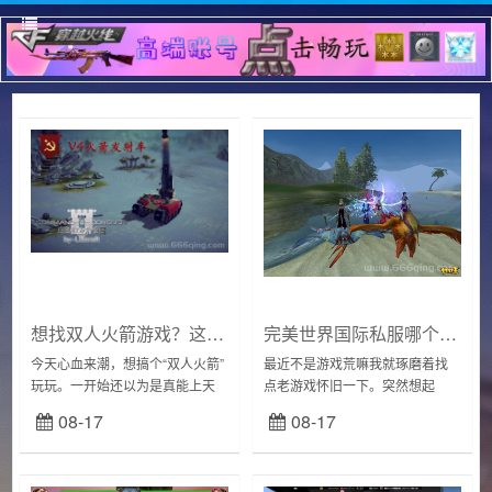
想找双人火箭游戏？这里有详细的介绍！
完美世界国际私服哪个好？老玩家带你选服！
今天心血来潮，想搞个“双人火箭”
最近不是游戏荒嘛我就琢磨着找
玩玩。一开始还以为是真能上天
点老游戏怀旧一下。突然想起
的那种，结果一搜，原来是游
来，当年《完美世界》那可是火
08-17
08-17
戏！不过也挺有意思，那就开
得一塌糊涂，现在想想还真是怀
搞！第一步，当然是找游戏！在
念，当时还是在读书，没有时间
手机上翻一大圈，...
玩，后来有空想玩，感觉...