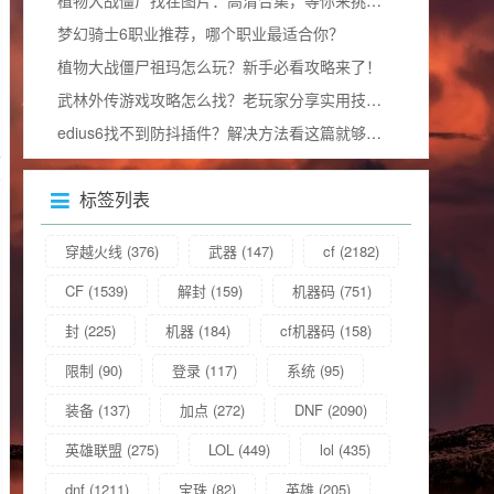
梦幻骑士6职业推荐，哪个职业最适合你？
植物大战僵尸祖玛怎么玩？新手必看攻略来了！
武林外传游戏攻略怎么找？老玩家分享实用技巧！
edius6找不到防抖插件？解决方法看这篇就够了！
标签列表
穿越火线
(376)
武器
(147)
cf
(2182)
CF
(1539)
解封
(159)
机器码
(751)
封
(225)
机器
(184)
cf机器码
(158)
限制
(90)
登录
(117)
系统
(95)
装备
(137)
加点
(272)
DNF
(2090)
英雄联盟
(275)
LOL
(449)
lol
(435)
dnf
(1211)
宝珠
(82)
英雄
(205)