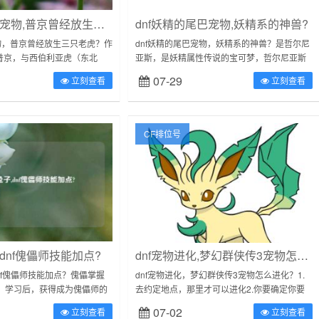
dnf2013春节宠物,普京曾经放生三只老虎?
dnf妖精的尾巴宠物,妖精系的神兽?
节宠物，普京曾经放生三只老虎？作
dnf妖精的尾巴宠物，妖精系的神兽？是哲尔尼
普京，与西伯利亚虎（东北
亚斯，是妖精属性传说的宝可梦，哲尔尼亚斯
得从2008年说起。2008年8
是一只外型似鹿的，蓝黑相间的宝可梦，头上
07-29
立刻查看
立刻查看
总理的普京...
有八根如同树枝的角伸出，每根角末端各...
CF排位号
,dnf傀儡师技能加点?
dnf宠物进化,梦幻群侠传3宠物怎么进化?
dnf傀儡师技能加点？傀儡掌握
dnf宠物进化，梦幻群侠传3宠物怎么进化？1.
能）学习后，获得成为傀儡师的
去约定地点，那里才可以进化2.你要确定你要
傀儡进行战斗。同时傀儡巫女
进化的宠物可以进化。有些宠物是不能进化的
07-02
立刻查看
立刻查看
...
3.必须宝宝到40级才能进化...