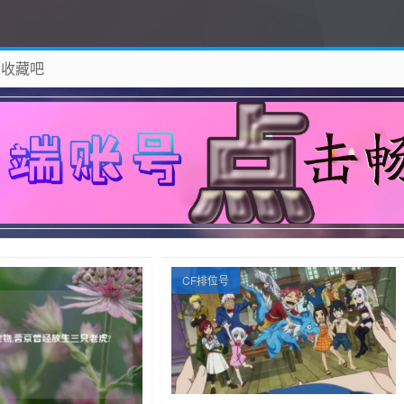
 收藏吧
除！
CF排位号