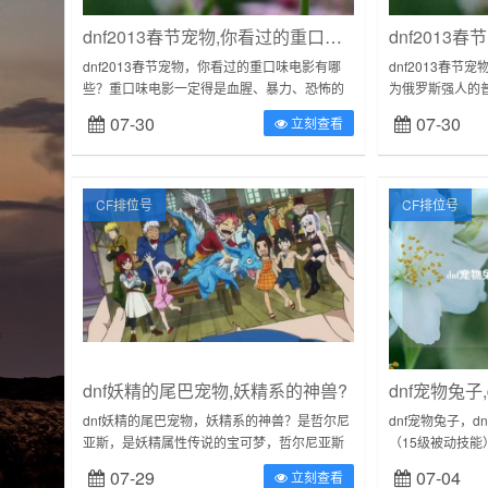
dnf2013春节宠物,你看过的重口味电影有哪些?
dnf2013春节宠物，你看过的重口味电影有哪
dnf2013春
些？重口味电影一定得是血腥、暴力、恐怖的
为俄罗斯强人的
吗？不见得吧。我觉得要看是从哪方面切入这
虎）之间的故事还
07-30
07-30
立刻查看
个口味重的重点吧，比方说，02年的...
月底，时任俄罗斯
CF排位号
CF排位号
dnf妖精的尾巴宠物,妖精系的神兽?
dnf宠物兔子
dnf妖精的尾巴宠物，妖精系的神兽？是哲尔尼
dnf宠物兔子，
亚斯，是妖精属性传说的宝可梦，哲尔尼亚斯
（15级被动技
是一只外型似鹿的，蓝黑相间的宝可梦，头上
资格，可以使用
07-29
07-04
立刻查看
有八根如同树枝的角伸出，每根角末端各...
不会再受到诅咒，攻