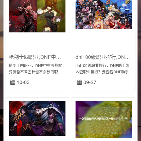
枪剑士四职业,DNF中有哪些就算装备不差团长也不会放的职业?
dnf100级职业排行,DNF助手怎么查职业排行?
枪剑士四职业，DNF中有哪些就
dnf100级职业排行，DNF助手怎
算装备不差团长也不会放的职
么查职业排行？要查看DNF助手
业？打团团长首先看的是装备面
的职业排行榜，你可以按照以下
10-03
09-27
板，第二才是看职业，然而有些
步骤操作：首先，打开DNF助手
职业由于输出机制甚至是下水道
应用程序。然后，在主页上找到
的问题一直被区别对待...
菜单栏或...