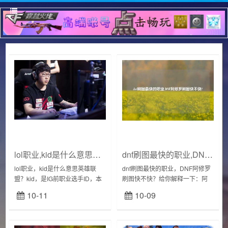
lol职业,kid是什么意思英雄联盟?
dnf刷图最快的职业,DNF阿修罗刷图快不快?
lol职业，kid是什么意思英雄联
dnf刷图最快的职业，DNF阿修罗
盟？kid，是IG前职业选手ID，本
刷图快不快？给你解释一下：阿
命葛炎，前英雄联盟职业选手，
修罗后期刷图还行，属于中上等
10-11
10-09
效力于国内知名电子竞技俱乐部
实力，能排前5名吧。阿修罗输出
IG，位置是下路AD。曾随战队...
虽然高，但是高的输出也很难倪
补很长的CD...