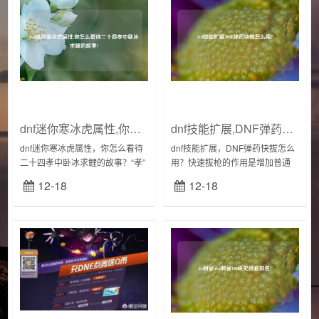
dnf迷你寒冰虎属性,你怎么看待二十四孝中卧冰求鲤的故事?
dnf技能扩展,DNF弹药快拔怎么用?
dnf迷你寒冰虎属性，你怎么看待
dnf技能扩展，DNF弹药快拔怎么
二十四孝中卧冰求鲤的故事？“孝”
用？快速拔枪的作用是增加普通
是中华民族的传统美德，一部
攻击的伤害和提升攻击速度。快
12-18
12-18
《二十四孝》流传至今，讲的都
速拔枪是漫游枪手的招牌技能之
是孝子感天动地的故事，卧冰求
一，自从技能改为被动之后，伤
鲤便是其中之一...
害也变成全程有...