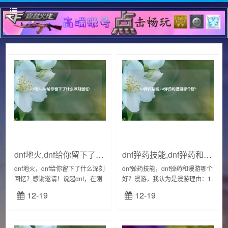
dnf地火,dnf给你留下了什么深刻回忆?
dnf弹药技能,dnf弹药和漫游哪个好?
dnf地火，dnf给你留下了什么深刻
dnf弹药技能，dnf弹药和漫游哪个
回忆？感谢邀请！说起dnf，在刚
好？漫游，我认为是漫游理由：1.
出来那几年简直是火的不得了。
对于刷图来说，很多人说弹药
12-19
12-19
经常在网吧看到有一半的人都在
NB，但仔细想想，这个版本弹药
玩。而小编是09年接触的，也是
秒杀已经成为过去，弹药的子弹
小编第...
变多，...