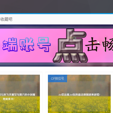
 收藏吧
除！
CF排位号