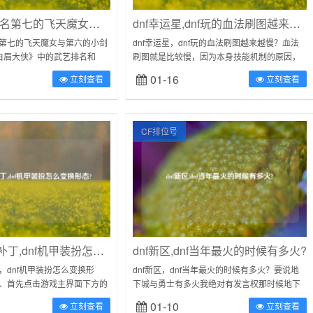
dnf女剑士,排名第七的飞天魔女与第六的小剑魔差距多大?
dnf幸运星,dnf玩的血法刷图越来越慢?
名第七的飞天魔女与第六的小剑
dnf幸运星，dnf玩的血法刷图越来越慢？血法
白眉大侠》中的武艺排名和
刷图就是比较慢，因为本身技能机制的原因，
像，有的差一名实力天地之
他的技能释放需要一定的顺序和技巧，需要放
01-16
立刻查看
立刻查看
度，李元霸与宇文成都；有...
大技能的时候注意右面的血条，再大技...
CF排位号
dnf界面美化补丁,dnf机甲装扮怎么变换形态?
dnf新区,dnf当年最火的时候有多火?
丁，dnf机甲装扮怎么变换形
dnf新区，dnf当年最火的时候有多火？要说地
1、首先点击游戏主界面下方的
下城与勇士有多火我绝对有发言权那时候地下
所示。步骤/方式22、之后在系
城刚出来的时候我登录QQ然后就开始玩，那时
01-10
立刻查看
立刻查看
“游戏设...
候纯粹是为了点亮图标玩了好久才玩...