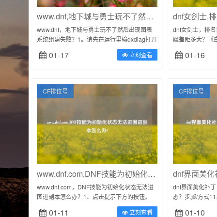
www.dnf,地下城与勇士玩不了然后出现图表系统组建失败?
www.dnf，地下城与勇士玩不了然后出现图表
dnf女剑士，排
系统组建失败？1。请先在运行里输dxdiag打开
魔差距多大？《
诊断工具~选着“显示”把directx功能全部启用！
《隋唐演义》很
01-17
01-16
立刻查看
如果还是禁...
差，比如于和与普
CF排位号
CF排位号
www.dnf.com,DNF技能为初始化状态无法进图进副本怎么办?
www.dnf.com，DNF技能为初始化状态无法进
dnf界面美化补
图进副本怎么办？1、点击提示下方的按钮。
态？步骤/方式1
2、消耗目前的sp点。3、试着将一些技能升
“菜单”，如下图
01-11
01-10
立刻查看
级，即便是不符合职业加点的...
统界面，点击下面的