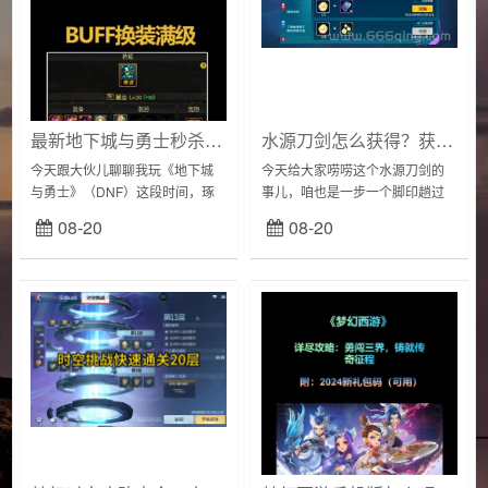
最新地下城与勇士秒杀挂推荐，这几款让你轻松刷图！
水源刀剑怎么获得？获取方法和途径分享！
今天跟大伙儿聊聊我玩《地下城
今天给大家唠唠这个水源刀剑的
与勇士》（DNF）这段时间，琢
事儿，咱也是一步一个脚印趟过
磨出来的一点小“技巧”，说是秒杀
来的，这里面的道道儿，说起来
08-20
08-20
挂，有点夸张，哈哈，但确实能
可有意思。起初，我是在瓦当镇
让你刷图快不少。我就是个普通
那旮沓，看见水井边上站着几个
玩家，天天累...
民兵，一脸愁容。走...