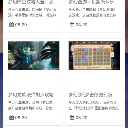
梦幻时空攻略大全，高玩技巧让你轻松通关！
梦幻西游手机版怎么玩？新手快速入门攻略！
今天心血来潮，想搞搞《梦幻西
今天哥几个来聊聊《梦幻西游》
游》手游里的时空之域，听说那
这游戏，这游戏我是真有发言权
里面挑战挺多，奖励也香。作为
的，从端游到手游，哥们儿可是
08-20
08-20
一个老玩家，怎么能错过这种活
老玩家。最近我又开始玩手游，
动？于是说干就干，立马行动起
还特意选个新区，为因为新区人
来！准备阶段1，...
多热闹，特别是过节的...
梦幻龙族法师加点攻略：新手秒变大神看这篇！
梦幻诛仙2击败兜兜怎么打？详细步骤教你赢！
今天心血来潮，又把《梦幻龙
今天给大家伙儿唠唠，我是怎么
族》这老游戏翻出来玩。你别
在《梦幻诛仙2》里把那群调皮捣
说，这游戏还真有点意思，特别
蛋的兜兜给收拾的。这游戏我可
08-20
08-20
是法师这职业，玩起来特带劲。
是玩有一阵子，最近迷上这个“兜
不过这法师加点可有点门道，加
兜大逃家”的活动，别说，还挺有