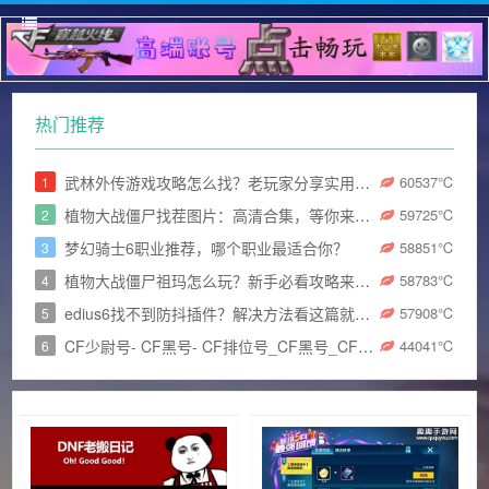
热门推荐
武林外传游戏攻略怎么找？老玩家分享实用技巧！
60537
℃
1
植物大战僵尸找茬图片：高清合集，等你来挑战眼力极限！
59725
℃
2
梦幻骑士6职业推荐，哪个职业最适合你？
58851
℃
3
植物大战僵尸祖玛怎么玩？新手必看攻略来了！
58783
℃
4
edius6找不到防抖插件？解决方法看这篇就够了！
57908
℃
5
CF少尉号- CF黑号- CF排位号_CF黑号_CF小号发卡网_和平精英小号
44041
℃
6